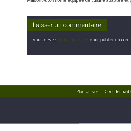
Maison Auton’home équipée de cuisine adaptée et 
Laisser un commentaire
Vous devez
vous connecter
pour publier un com
Plan du site
Confidentialit