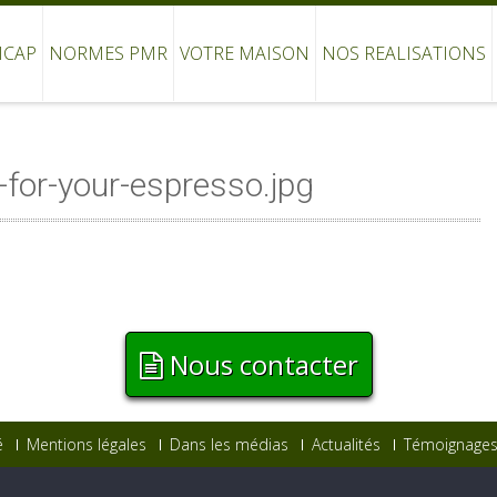
ICAP
NORMES PMR
VOTRE MAISON
NOS REALISATIONS
for-your-espresso.jpg
Nous contacter
é
Mentions légales
Dans les médias
Actualités
Témoignages 