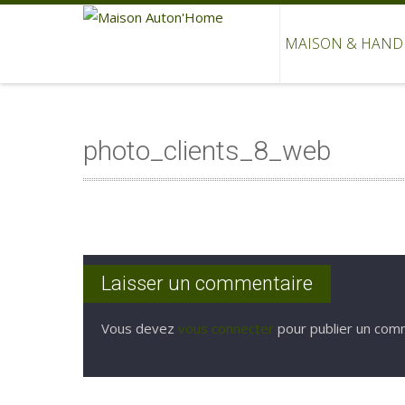
MAISON & HAND
photo_clients_8_web
Laisser un commentaire
Vous devez
vous connecter
pour publier un com