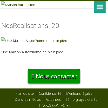
NosRealisations_20
Une Maison Auton’home de plain pied
Nous contacter
Plan du site
Confidentialité
Mentions légales
Dans les médias
Actualités
Témoignages clients
NOUS CONTACTER